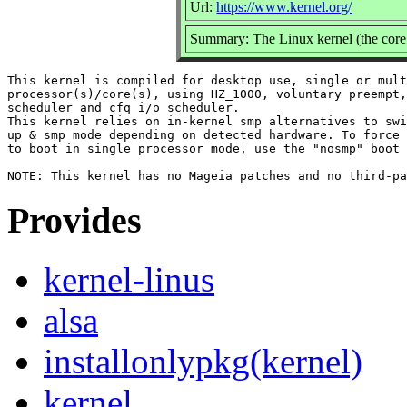
Url:
https://www.kernel.org/
Summary: The Linux kernel (the core 
This kernel is compiled for desktop use, single or mult
processor(s)/core(s), using HZ_1000, voluntary preempt,
scheduler and cfq i/o scheduler.

This kernel relies on in-kernel smp alternatives to swi
up & smp mode depending on detected hardware. To force 
to boot in single processor mode, use the "nosmp" boot 
Provides
kernel-linus
alsa
installonlypkg(kernel)
kernel