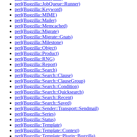
perl(Bugzilla::JobQueue::Runner)
perl(Bugzilla::Keyword)
perl(Bugzilla::MIME)
perl(Bugzilla::Mailer)
perl(Bugzilla::Memcached)
perl(Bugzilla::Migrate)
perl(Bugzilla::Migrate::Gnats)
perl(Bugzilla::Milestone)
perl(Bugzilla::Object)
perl(Bugzilla::Product)
perl(Bugzilla::RNG)
perl(Bugzilla::Report)
perl(Bugzilla::Search)
perl(Bugzilla::Search::Clause)
perl(Bugzilla::Search::ClauseGroup)
perl(Bugzilla::Search::Condition)
perl(Bugzilla::Search::Quicksearch)
perl(Bugzilla::Search::Recent)
perl(Bugzilla::Search::Saved)
perl(Bugzilla::Sender::Transport::Sendmail)
perl(Bugzilla::Series)
perl(Bugzilla::Status)
perl(Bugzilla::Template)
perl(Bugzilla::Template::Context)
perl(Bugzilla::Template::Plugin::Bugzilla)