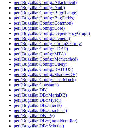
perl(Bugzilla::Config::Attachment)
perl(Bugzilla::Config::Auth)
perl(Bugzilla::Config::BugChange)
perl(Bugzilla::Config::BugFields)
perl(Bugzilla::Config::Common)
perl(Bugzilla::Config::Core)
perl(Bugzilla::Config::DependencyGraph)
perl(Bugzilla::Config::General)
perl(Bugzilla::Config::GroupSecurity)
perl(Bugzilla::Config::LDAP)
perl(Bugzilla::Config::MTA)
perl(Bugzilla::Config::Memcached)
perl(Bugzilla::Config::Query)
perl(Bugzilla::Config::RADIUS)
perl(Bugzilla::Config::ShadowDB)
perl(Bugzilla::Config::UserMatch)
perl(Bugzilla::Constants)
perl(Bugzilla::DB)
perl(Bugzilla::DB::MariaDB)
perl(Bugzilla::DB::Mysql)
perl(Bugzilla::DB::Oracle)
perl(Bugzilla::DB::Oracle::st)
perl(Bugzilla::DB::Pg)
perl(Bugzilla::DB::QuoteIdentifier)
perl(Bugzilla::DB::Schema)