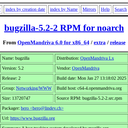
r
index by creation date
index by Name
Mirrors
Help
Search
bugzilla-5.2-2 RPM for noarch
From
OpenMandriva 6.0 for x86_64
/
extra
/
release
Name: bugzilla
Distribution:
OpenMandriva Lx
Version: 5.2
Vendor:
OpenMandriva
Release: 2
Build date: Mon Jan 27 13:18:02 2025
Group:
Networking/WWW
Build host: c64-4.openmandriva.org
Size: 13720747
Source RPM: bugzilla-5.2-2.src.rpm
Packager:
bero <bero@lindev.ch>
Url:
https://www.bugzilla.org