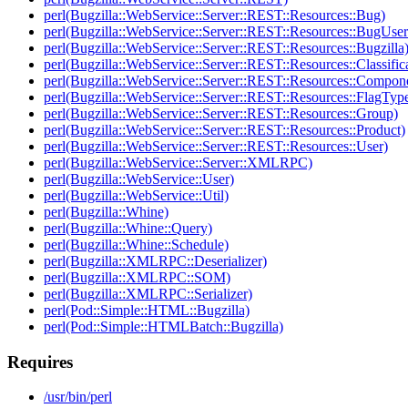
perl(Bugzilla::WebService::Server::REST::Resources::Bug)
perl(Bugzilla::WebService::Server::REST::Resources::BugUser
perl(Bugzilla::WebService::Server::REST::Resources::Bugzilla
perl(Bugzilla::WebService::Server::REST::Resources::Classific
perl(Bugzilla::WebService::Server::REST::Resources::Compon
perl(Bugzilla::WebService::Server::REST::Resources::FlagTyp
perl(Bugzilla::WebService::Server::REST::Resources::Group)
perl(Bugzilla::WebService::Server::REST::Resources::Product)
perl(Bugzilla::WebService::Server::REST::Resources::User)
perl(Bugzilla::WebService::Server::XMLRPC)
perl(Bugzilla::WebService::User)
perl(Bugzilla::WebService::Util)
perl(Bugzilla::Whine)
perl(Bugzilla::Whine::Query)
perl(Bugzilla::Whine::Schedule)
perl(Bugzilla::XMLRPC::Deserializer)
perl(Bugzilla::XMLRPC::SOM)
perl(Bugzilla::XMLRPC::Serializer)
perl(Pod::Simple::HTML::Bugzilla)
perl(Pod::Simple::HTMLBatch::Bugzilla)
Requires
/usr/bin/perl