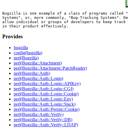
Bugzilla is one example of a class of programs called "
Systems", or, more commonly, "Bug-Tracking Systems". De
allow individual or groups of developers to keep track 
Provides
bugzilla
config(bugzilla)
perl(Bugzilla)
perl(Bugzilla::Attachment)
perl(Bugzilla::Attachment::PatchReader)
perl(Bugzilla::Auth)
perl(Bugzilla::Auth::Login)
perl(Bugzilla::Auth::Login::APIKey)
perl(Bugzilla::Auth::Login::CGI)
perl(Bugzilla::Auth::Login::Cookie)
perl(Bugzilla::Auth::Login::Env)
perl(Bugzilla::Auth::Login::Stack)
perl(Bugzilla::Auth::Persist::Cookie)
perl(Bugzilla::Auth::Verify)
perl(Bugzilla::Auth::Verify::DB)
perl(Bugzilla::Auth::Verify::LDAP)