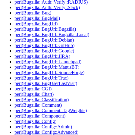
perl(Bugzilla::Auth::Verify::RADIUS)
perl(Bugzilla::Auth::Verify::Stack)
perl(Bugzilla::Bug)
perl(Bugzilla::BugMail)
perl(Bugzilla::BugUrl)
perl(Bugzilla::BugUrl::Bugzilla)
perl(Bugzilla::BugUrl::Bugzilla::Local)
perl(Bugzilla::BugUrl::Debian)
perl(Bugzilla::BugUrl::GitHub)
perl(Bugzilla::BugUrl::Google)
perl(Bugzilla::BugUrl::JIRA)
perl(Bugzilla::BugUrl::Launchpad)
perl(Bugzilla::BugUrl::MantisBT)
perl(Bugzilla::BugUrl::SourceForge)
perl(Bugzilla::BugUrl::Trac)
perl(Bugzilla::BugUserLastVisit)
perl(Bugzilla::CGI)
perl(Bugzilla::Chart)
perl(Bugzilla::Classification)
perl(Bugzilla::Comment)
perl(Bugzilla::Comment::TagWeights)
perl(Bugzilla::Component)
perl(Bugzilla::Config)
perl(Bugzilla::Config::Admin)
perl(Bugzilla::Config::Advanced)