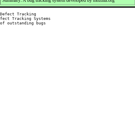
Summary: A bug tracking system developed by mozilla.org
Defect Tracking

fect Tracking Systems

of outstanding bugs
