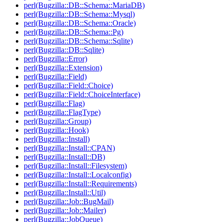
perl(Bugzilla::DB::Schema::MariaDB)
perl(Bugzilla::DB::Schema::Mysql)
perl(Bugzilla::DB::Schema::Oracle)
perl(Bugzilla::DB::Schema::Pg)
perl(Bugzilla::DB::Schema::Sqlite)
perl(Bugzilla::DB::Sqlite)
perl(Bugzilla::Error)
perl(Bugzilla::Extension)
perl(Bugzilla::Field)
perl(Bugzilla::Field::Choice)
perl(Bugzilla::Field::ChoiceInterface)
perl(Bugzilla::Flag)
perl(Bugzilla::FlagType)
perl(Bugzilla::Group)
perl(Bugzilla::Hook)
perl(Bugzilla::Install)
perl(Bugzilla::Install::CPAN)
perl(Bugzilla::Install::DB)
perl(Bugzilla::Install::Filesystem)
perl(Bugzilla::Install::Localconfig)
perl(Bugzilla::Install::Requirements)
perl(Bugzilla::Install::Util)
perl(Bugzilla::Job::BugMail)
perl(Bugzilla::Job::Mailer)
perl(Bugzilla::JobQueue)