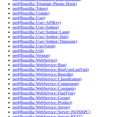
perl(Bugzilla::Template::Plugin::Hook)
perl(Bugzilla::Token)
perl(Bugzilla::Update)
perl(Bugzilla::User)
perl(Bugzilla::User::APIKey)
perl(Bugzilla::User::Setting)
perl(Bugzilla::User::Setting::Lang)
perl(Bugzilla::User::Setting::Skin)
perl(Bugzilla::User::Setting::Timezone)
perl(Bugzilla::UserAgent)
perl(Bugzilla::Util)
perl(Bugzilla::Version)
perl(Bugzilla::WebService)
perl(Bugzilla::WebService::Bug)
perl(Bugzilla::WebService::BugUserLastVisit)
perl(Bugzilla::WebService::Bugzilla)
perl(Bugzilla::WebService::Classification)
perl(Bugzilla::WebService::Component)
perl(Bugzilla::WebService::Constants)
perl(Bugzilla::WebService::FlagType)
perl(Bugzilla::WebService::Group)
perl(Bugzilla::WebService::Product)
perl(Bugzilla::WebService::Server)
perl(Bugzilla::WebService::Server::JSONRPC)
perl(Bugzilla::WebService::Server::REST)