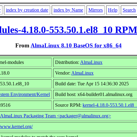
r
index by creation date
index by Name
Mirrors
Help
Search
ules-4.18.0-553.50.1.el8_10 RPM
From
AlmaLinux 8.10 BaseOS for x86_64
nel-modules
Distribution:
AlmaLinux
.18.0
Vendor:
AlmaLinux
553.50.1.el8_10
Build date: Tue Apr 15 14:36:30 2025
stem Environment/Kernel
Build host: x64-builder01.almalinux.org
49516
Source RPM:
kernel-4.18.0-553.50.1.el8_
AlmaLinux Packaging Team <packager@almalinux.org>
//www.kernel.org/