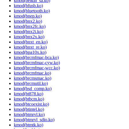
kmod(belkin_sa.ko)
kmod(bfusb.ko)
kmod(bluetooth.ko)
kmod(bnep.ko)
kmod(bnx2.ko)
kmod(bnx2fc.ko)
kmod(bnx2i.ko)
kmod(bnx2x.ko)
kmod(bnxt_en.ko)
kmod(bnxt_re.ko)
kmod(bpa10x.ko)
kmod(brcmfmac-bca.ko)
kmod(brcmfmac-cyw.ko)
kmod(brcmfmac-wcc.ko)
kmod(brcmfmac.ko)
kmod(brcmsmac.ko)
kmod(brcmutil.ko)
kmod(bsd_comp.ko)
kmod(bt878.ko)
kmod(btbcm.ko)
kmod(btcoexist.ko)
kmod(btintel.ko)
kmod(btmrvl.ko)
kmod(btmrvl_sdio.ko)
kmod(btmtk.ko)