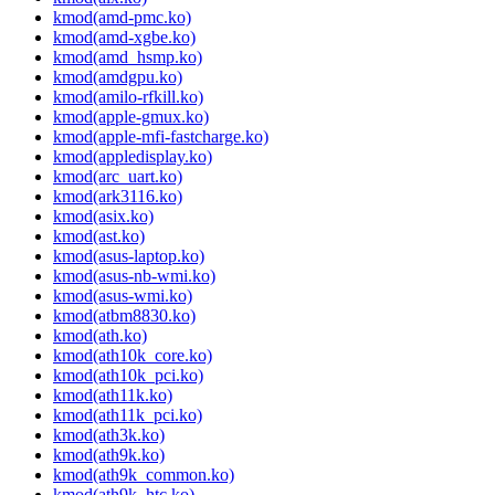
kmod(amd-pmc.ko)
kmod(amd-xgbe.ko)
kmod(amd_hsmp.ko)
kmod(amdgpu.ko)
kmod(amilo-rfkill.ko)
kmod(apple-gmux.ko)
kmod(apple-mfi-fastcharge.ko)
kmod(appledisplay.ko)
kmod(arc_uart.ko)
kmod(ark3116.ko)
kmod(asix.ko)
kmod(ast.ko)
kmod(asus-laptop.ko)
kmod(asus-nb-wmi.ko)
kmod(asus-wmi.ko)
kmod(atbm8830.ko)
kmod(ath.ko)
kmod(ath10k_core.ko)
kmod(ath10k_pci.ko)
kmod(ath11k.ko)
kmod(ath11k_pci.ko)
kmod(ath3k.ko)
kmod(ath9k.ko)
kmod(ath9k_common.ko)
kmod(ath9k_htc.ko)