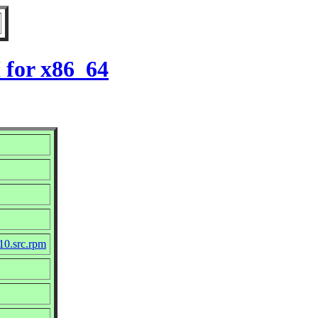
 for x86_64
10.src.rpm