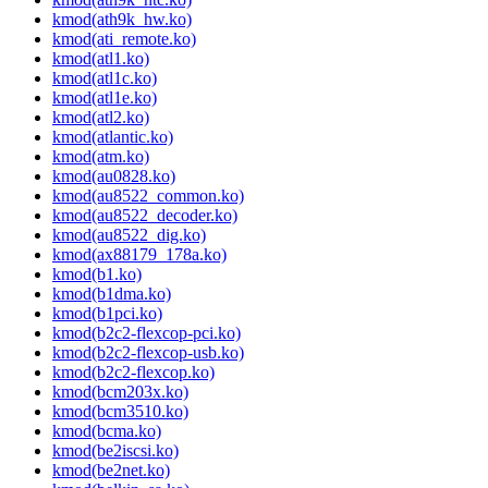
kmod(ath9k_hw.ko)
kmod(ati_remote.ko)
kmod(atl1.ko)
kmod(atl1c.ko)
kmod(atl1e.ko)
kmod(atl2.ko)
kmod(atlantic.ko)
kmod(atm.ko)
kmod(au0828.ko)
kmod(au8522_common.ko)
kmod(au8522_decoder.ko)
kmod(au8522_dig.ko)
kmod(ax88179_178a.ko)
kmod(b1.ko)
kmod(b1dma.ko)
kmod(b1pci.ko)
kmod(b2c2-flexcop-pci.ko)
kmod(b2c2-flexcop-usb.ko)
kmod(b2c2-flexcop.ko)
kmod(bcm203x.ko)
kmod(bcm3510.ko)
kmod(bcma.ko)
kmod(be2iscsi.ko)
kmod(be2net.ko)