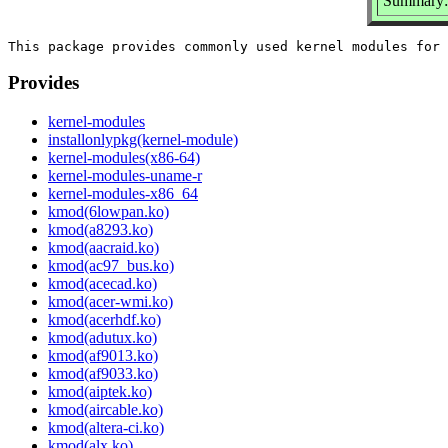
Summary: 
Provides
kernel-modules
installonlypkg(kernel-module)
kernel-modules(x86-64)
kernel-modules-uname-r
kernel-modules-x86_64
kmod(6lowpan.ko)
kmod(a8293.ko)
kmod(aacraid.ko)
kmod(ac97_bus.ko)
kmod(acecad.ko)
kmod(acer-wmi.ko)
kmod(acerhdf.ko)
kmod(adutux.ko)
kmod(af9013.ko)
kmod(af9033.ko)
kmod(aiptek.ko)
kmod(aircable.ko)
kmod(altera-ci.ko)
kmod(alx.ko)