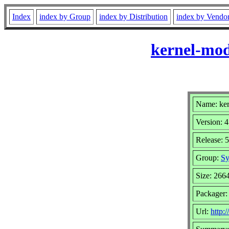
Index
index by Group
index by Distribution
index by Vendo
kernel-mod
Name: ker
Version: 4
Release: 
Group:
Sy
Size: 266
Packager:
Url:
http: