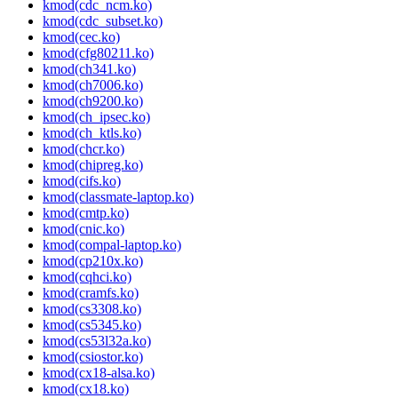
kmod(cdc_ncm.ko)
kmod(cdc_subset.ko)
kmod(cec.ko)
kmod(cfg80211.ko)
kmod(ch341.ko)
kmod(ch7006.ko)
kmod(ch9200.ko)
kmod(ch_ipsec.ko)
kmod(ch_ktls.ko)
kmod(chcr.ko)
kmod(chipreg.ko)
kmod(cifs.ko)
kmod(classmate-laptop.ko)
kmod(cmtp.ko)
kmod(cnic.ko)
kmod(compal-laptop.ko)
kmod(cp210x.ko)
kmod(cqhci.ko)
kmod(cramfs.ko)
kmod(cs3308.ko)
kmod(cs5345.ko)
kmod(cs53l32a.ko)
kmod(csiostor.ko)
kmod(cx18-alsa.ko)
kmod(cx18.ko)