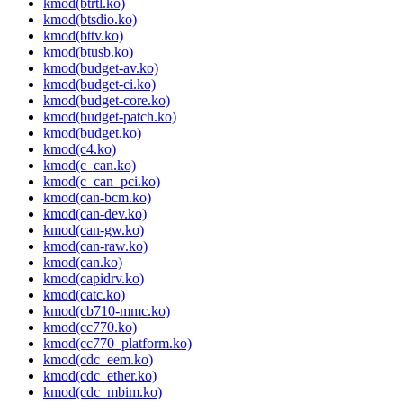
kmod(btrtl.ko)
kmod(btsdio.ko)
kmod(bttv.ko)
kmod(btusb.ko)
kmod(budget-av.ko)
kmod(budget-ci.ko)
kmod(budget-core.ko)
kmod(budget-patch.ko)
kmod(budget.ko)
kmod(c4.ko)
kmod(c_can.ko)
kmod(c_can_pci.ko)
kmod(can-bcm.ko)
kmod(can-dev.ko)
kmod(can-gw.ko)
kmod(can-raw.ko)
kmod(can.ko)
kmod(capidrv.ko)
kmod(catc.ko)
kmod(cb710-mmc.ko)
kmod(cc770.ko)
kmod(cc770_platform.ko)
kmod(cdc_eem.ko)
kmod(cdc_ether.ko)
kmod(cdc_mbim.ko)